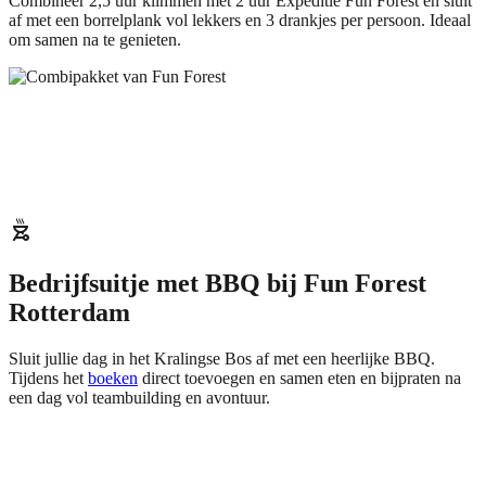
Combineer 2,5 uur klimmen met 2 uur Expeditie Fun Forest en sluit
af met een borrelplank vol lekkers en 3 drankjes per persoon. Ideaal
om samen na te genieten.
outdoor_grill
Bedrijfsuitje met BBQ bij Fun Forest
Rotterdam
Sluit jullie dag in het Kralingse Bos af met een heerlijke BBQ.
Tijdens het
boeken
direct toevoegen en samen eten en bijpraten na
een dag vol teambuilding en avontuur.