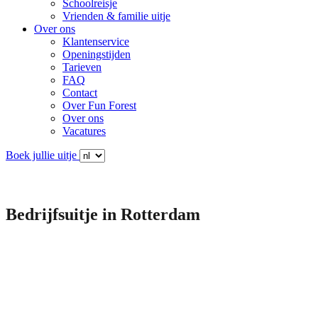
Schoolreisje
Vrienden & familie uitje
Over ons
Klantenservice
Openingstijden
Tarieven
FAQ
Contact
Over Fun Forest
Over ons
Vacatures
Boek jullie uitje
Bedrijfsuitje in Rotterdam