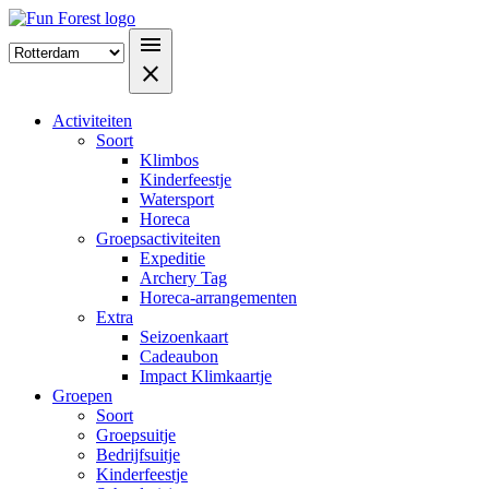
menu
close
Activiteiten
Soort
Klimbos
Kinderfeestje
Watersport
Horeca
Groepsactiviteiten
Expeditie
Archery Tag
Horeca-arrangementen
Extra
Seizoenkaart
Cadeaubon
Impact Klimkaartje
Groepen
Soort
Groepsuitje
Bedrijfsuitje
Kinderfeestje