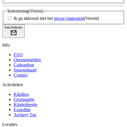
Instemming
(Vereist)
Ik ga akkoord met het
privacystatement
(Vereist)
Inschrijven
mail
Info
FAQ
Openingstijden
Cadeaubon
Seizoenkaart
Contact
Activiteiten
Klimbos
Groepsuitje
Kinderfeestje
Expeditie
Archery Tag
Locaties