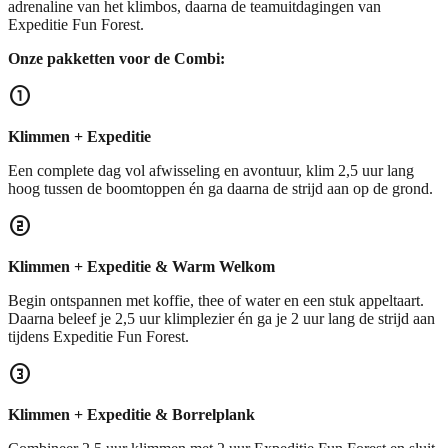
adrenaline van het klimbos, daarna de teamuitdagingen van
Expeditie Fun Forest.
Onze pakketten voor de Combi:
counter_1
Klimmen + Expeditie
Een complete dag vol afwisseling en avontuur, klim 2,5 uur lang
hoog tussen de boomtoppen én ga daarna de strijd aan op de grond.
counter_2
Klimmen + Expeditie & Warm Welkom
Begin ontspannen met koffie, thee of water en een stuk appeltaart.
Daarna beleef je 2,5 uur klimplezier én ga je 2 uur lang de strijd aan
tijdens Expeditie Fun Forest.
counter_3
Klimmen + Expeditie & Borrelplank