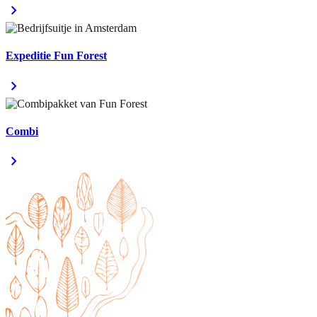
chevron_right
Expeditie Fun Forest
chevron_right
Combi
chevron_right