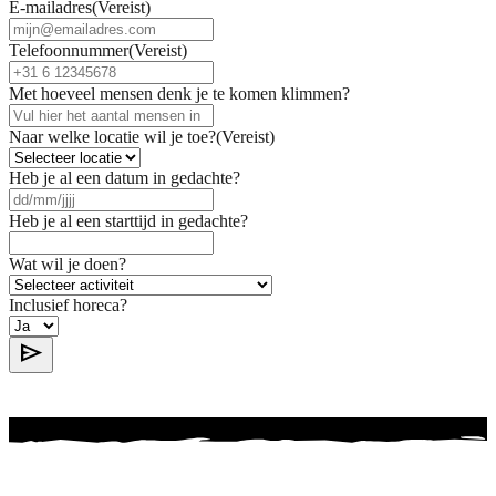
E-mailadres
(Vereist)
Telefoonnummer
(Vereist)
Met hoeveel mensen denk je te komen klimmen?
Naar welke locatie wil je toe?
(Vereist)
Heb je al een datum in gedachte?
DD
slash
Heb je al een starttijd in gedachte?
MM
slash
Wat wil je doen?
JJJJ
Inclusief horeca?
send