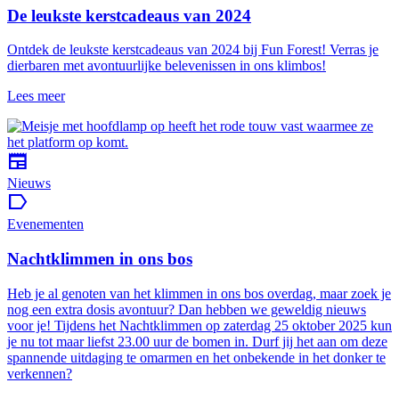
De leukste kerstcadeaus van 2024
Ontdek de leukste kerstcadeaus van 2024 bij Fun Forest! Verras je
dierbaren met avontuurlijke belevenissen in ons klimbos!
Lees meer
newspaper
Nieuws
label
Evenementen
Nachtklimmen in ons bos
Heb je al genoten van het klimmen in ons bos overdag, maar zoek je
nog een extra dosis avontuur? Dan hebben we geweldig nieuws
voor je! Tijdens het Nachtklimmen op zaterdag 25 oktober 2025 kun
je nu tot maar liefst 23.00 uur de bomen in. Durf jij het aan om deze
spannende uitdaging te omarmen en het onbekende in het donker te
verkennen?