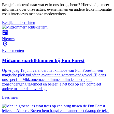
Ben je benieuwd naar wat er in ons bos gebeurt? Hier vind je meer
informatie over onze acties, evenementen en andere leuke informatie
zoals interviews met onze medewerkers.
Bekijk alle berichten
newspaper
Nieuws
location_on
Evenementen
Midzomernachtklimmen bij Fun Forest
Op vrijdag 19 juni verandert het klimbos van Fun Forest in een
magische plek vol sfeer, avontuur en zomeravondgevoel. Tijdens
ons speciale Midzomernachtklimmen klim je letterlijk de
zonsondergang tegemoet en beleef je het bos op een compleet
andere manier dan overdag.
Lees meer