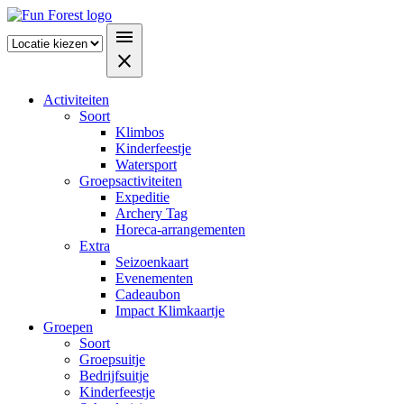
menu
close
Activiteiten
Soort
Klimbos
Kinderfeestje
Watersport
Groepsactiviteiten
Expeditie
Archery Tag
Horeca-arrangementen
Extra
Seizoenkaart
Evenementen
Cadeaubon
Impact Klimkaartje
Groepen
Soort
Groepsuitje
Bedrijfsuitje
Kinderfeestje