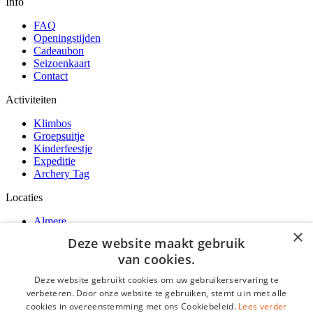
Info
FAQ
Openingstijden
Cadeaubon
Seizoenkaart
Contact
Activiteiten
Klimbos
Groepsuitje
Kinderfeestje
Expeditie
Archery Tag
Locaties
Almere
×
Amsterdam
Deze website maakt gebruik
Rotterdam
van cookies.
Venlo
Deze website gebruikt cookies om uw gebruikerservaring te
Fun Forest
verbeteren. Door onze website te gebruiken, stemt u in met alle
Over ons
cookies in overeenstemming met ons Cookiebeleid.
Lees verder