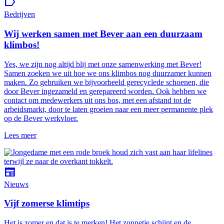
label
Bedrijven
Wij werken samen met Bever aan een duurzaam
klimbos!
Yes, we zijn nog altijd blij met onze samenwerking met Bever!
Samen zoeken we uit hoe we ons klimbos nog duurzamer kunnen
maken. Zo gebruiken we bijvoorbeeld gerecyclede schoenen, die
door Bever ingezameld en gerepareerd worden. Ook hebben we
contact om medewerkers uit ons bos, met een afstand tot de
arbeidsmarkt, door te laten groeien naar een meer permanente plek
op de Bever werkvloer.
Lees meer
newspaper
Nieuws
Vijf zomerse klimtips
Het is zomer en dat is te merken! Het zonnetje schijnt en de