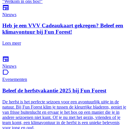
newspaper
Nieuws
Heb je een VVV Cadeaukaart gekregen? Beleef een
klimavontuur bij Fun Forest!
Lees meer
newspaper
Nieuws
label
Evenementen
Beleef de herfstvakantie 2025 bij Fun Forest
De herfst is het perfecte seizoen voor een avontuurlijk uitje in de
natuur. Bij Fun Forest klim je tussen de kleurrijke bladeren, geniet je
van frisse buitenlucht en ervaar je het bos op een manier die je in
andere seizoenen niet kunt. Of je nu met het gezin, vrienden of je
team komt, een klimavontuur in de herfst is een unieke belevenis
voor jong en oud.