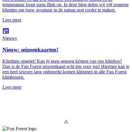
temperatuur loopt soms flink op. In deze blog delen wij vijf zomerse
klimtips om jouw avontuur in de natuur nog cooler te maken.
Lees meer
newspaper
Nieuws
Nieuw: seizoenkaarten!
Klimfans opgelet! Kan jij geen genoeg krijgen van ons klimbos?
Dan is de Fun Forest seizoenkaart echt iets voor jou! Hiermee kan je
een heel seizoen lang onbeperkt komen klimmen in alle Fun Forest
klimbossen.
Lees meer