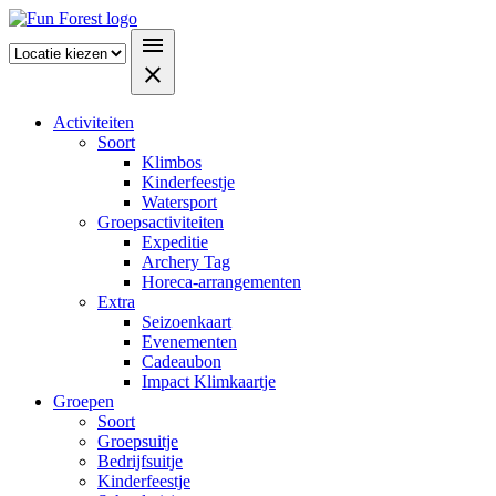
menu
close
Activiteiten
Soort
Klimbos
Kinderfeestje
Watersport
Groepsactiviteiten
Expeditie
Archery Tag
Horeca-arrangementen
Extra
Seizoenkaart
Evenementen
Cadeaubon
Impact Klimkaartje
Groepen
Soort
Groepsuitje
Bedrijfsuitje
Kinderfeestje