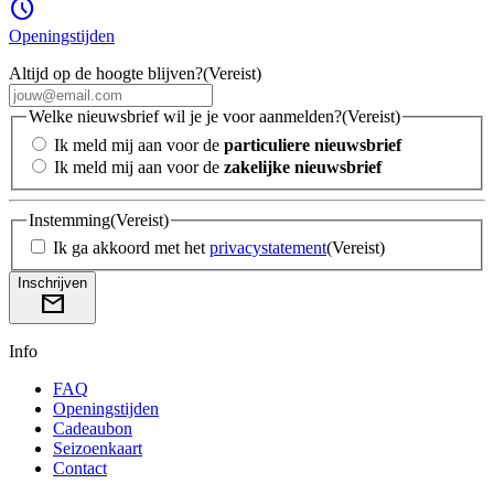
schedule
Openingstijden
Altijd op de hoogte blijven?
(Vereist)
Welke nieuwsbrief wil je je voor aanmelden?
(Vereist)
Ik meld mij aan voor de
particuliere nieuwsbrief
Ik meld mij aan voor de
zakelijke nieuwsbrief
Instemming
(Vereist)
Ik ga akkoord met het
privacystatement
(Vereist)
Inschrijven
mail
Info
FAQ
Openingstijden
Cadeaubon
Seizoenkaart
Contact