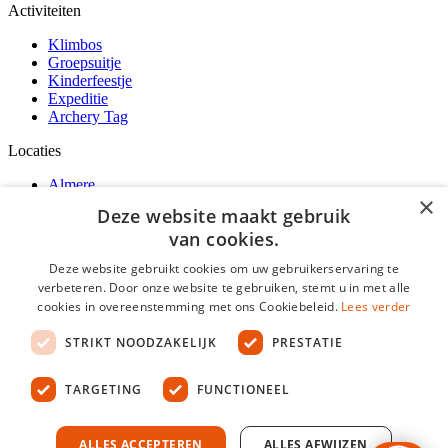
Activiteiten
Klimbos
Groepsuitje
Kinderfeestje
Expeditie
Archery Tag
Locaties
Almere
×
Amsterdam
Deze website maakt gebruik
Rotterdam
van cookies.
Venlo
Deze website gebruikt cookies om uw gebruikerservaring te
Fun Forest
verbeteren. Door onze website te gebruiken, stemt u in met alle
cookies in overeenstemming met ons Cookiebeleid.
Lees verder
Over ons
Vacatures
STRIKT NOODZAKELIJK
PRESTATIE
Socials
TARGETING
FUNCTIONEEL
ALLES ACCEPTEREN
ALLES AFWIJZEN
KVK-nummer: 37132227