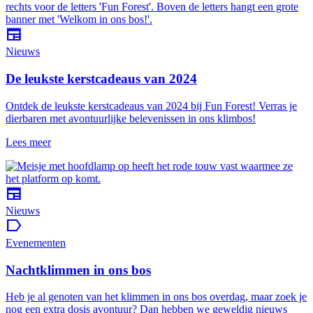
newspaper
Nieuws
De leukste kerstcadeaus van 2024
Ontdek de leukste kerstcadeaus van 2024 bij Fun Forest! Verras je
dierbaren met avontuurlijke belevenissen in ons klimbos!
Lees meer
newspaper
Nieuws
label
Evenementen
Nachtklimmen in ons bos
Heb je al genoten van het klimmen in ons bos overdag, maar zoek je
nog een extra dosis avontuur? Dan hebben we geweldig nieuws