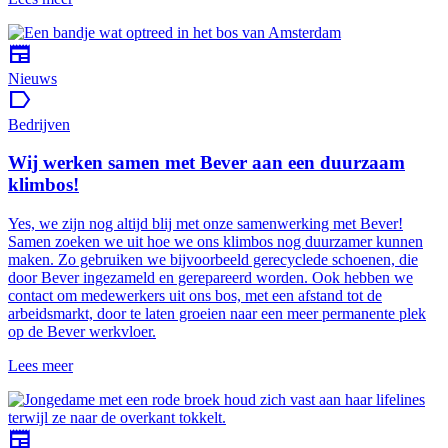
newspaper
Nieuws
label
Bedrijven
Wij werken samen met Bever aan een duurzaam
klimbos!
Yes, we zijn nog altijd blij met onze samenwerking met Bever!
Samen zoeken we uit hoe we ons klimbos nog duurzamer kunnen
maken. Zo gebruiken we bijvoorbeeld gerecyclede schoenen, die
door Bever ingezameld en gerepareerd worden. Ook hebben we
contact om medewerkers uit ons bos, met een afstand tot de
arbeidsmarkt, door te laten groeien naar een meer permanente plek
op de Bever werkvloer.
Lees meer
newspaper