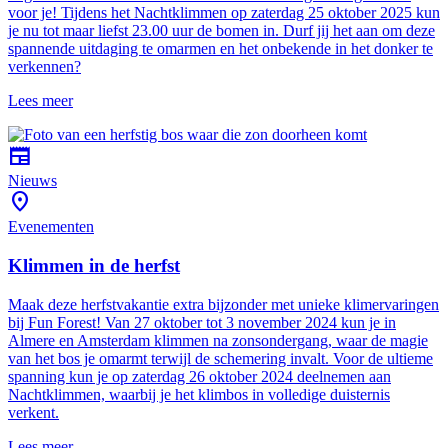
voor je! Tijdens het Nachtklimmen op zaterdag 25 oktober 2025 kun
je nu tot maar liefst 23.00 uur de bomen in. Durf jij het aan om deze
spannende uitdaging te omarmen en het onbekende in het donker te
verkennen?
Lees meer
newspaper
Nieuws
location_on
Evenementen
Klimmen in de herfst
Maak deze herfstvakantie extra bijzonder met unieke klimervaringen
bij Fun Forest! Van 27 oktober tot 3 november 2024 kun je in
Almere en Amsterdam klimmen na zonsondergang, waar de magie
van het bos je omarmt terwijl de schemering invalt. Voor de ultieme
spanning kun je op zaterdag 26 oktober 2024 deelnemen aan
Nachtklimmen, waarbij je het klimbos in volledige duisternis
verkent.
Lees meer