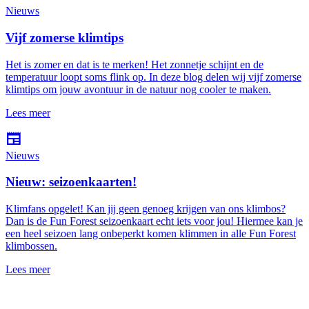
Nieuws
Vijf zomerse klimtips
Het is zomer en dat is te merken! Het zonnetje schijnt en de
temperatuur loopt soms flink op. In deze blog delen wij vijf zomerse
klimtips om jouw avontuur in de natuur nog cooler te maken.
Lees meer
newspaper
Nieuws
Nieuw: seizoenkaarten!
Klimfans opgelet! Kan jij geen genoeg krijgen van ons klimbos?
Dan is de Fun Forest seizoenkaart echt iets voor jou! Hiermee kan je
een heel seizoen lang onbeperkt komen klimmen in alle Fun Forest
klimbossen.
Lees meer