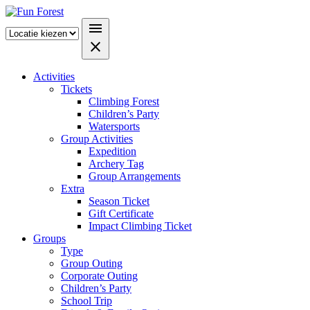
menu
close
Activities
Tickets
Climbing Forest
Children’s Party
Watersports
Group Activities
Expedition
Archery Tag
Group Arrangements
Extra
Season Ticket
Gift Certificate
Impact Climbing Ticket
Groups
Type
Group Outing
Corporate Outing
Children’s Party
School Trip