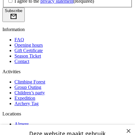
I agree to the
privacy statement
(Required)
Subscribe
mail
Information
FAQ
Opening hours
Gift Certificate
Season Ticket
Contact
Activities
Climbing Forest
Group Outing
Children’s party
Expedition
Archery Tag
Locations
Almere
×
Amsterdam
Deze website maakt gebruik
Rotterdam