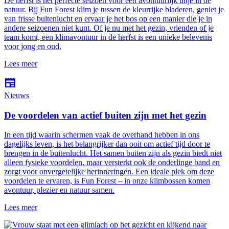
De herfst is het perfecte seizoen voor een avontuurlijk uitje in de
natuur. Bij Fun Forest klim je tussen de kleurrijke bladeren, geniet je
van frisse buitenlucht en ervaar je het bos op een manier die je in
andere seizoenen niet kunt. Of je nu met het gezin, vrienden of je
team komt, een klimavontuur in de herfst is een unieke belevenis
voor jong en oud.
Lees meer
newspaper
Nieuws
De voordelen van actief buiten zijn met het gezin
In een tijd waarin schermen vaak de overhand hebben in ons
dagelijks leven, is het belangrijker dan ooit om actief tijd door te
brengen in de buitenlucht. Het samen buiten zijn als gezin biedt niet
alleen fysieke voordelen, maar versterkt ook de onderlinge band en
zorgt voor onvergetelijke herinneringen. Een ideale plek om deze
voordelen te ervaren, is Fun Forest – in onze klimbossen komen
avontuur, plezier en natuur samen.
Lees meer