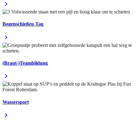
chevron_right
Bogenschießen Tag
chevron_right
(Braut-)Teambildung
chevron_right
Wassersport
chevron_right