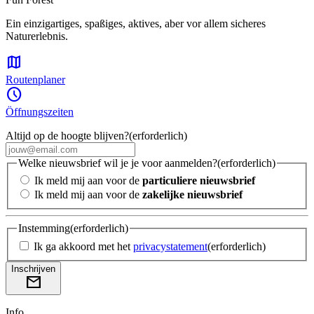
Ein einzigartiges, spaßiges, aktives, aber vor allem sicheres
Naturerlebnis.
map
Routenplaner
access_time
Öffnungszeiten
Altijd op de hoogte blijven?
(erforderlich)
Welke nieuwsbrief wil je je voor aanmelden?
(erforderlich)
Ik meld mij aan voor de
particuliere nieuwsbrief
Ik meld mij aan voor de
zakelijke nieuwsbrief
Instemming
(erforderlich)
Ik ga akkoord met het
privacystatement
(erforderlich)
Inschrijven
mail
Info