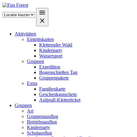
menu
close
Aktivitäten
Eintrittskarten
Kletternder Wald
Kinderparty
Wassersport
Gruppen
Expedition
Bogenschießen Tag
Gruppenpakete
Extra
Familienkarte
Geschenkgutschein
Aufprall-Kletterticket
Gruppen
Art
Gruppenausflug
Betriebsausflug
Kinderparty
Schulausflug