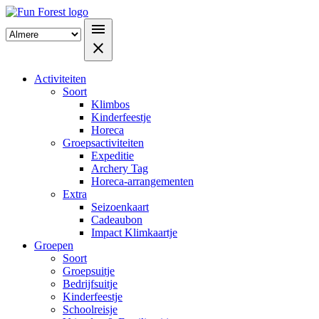
menu
close
Activiteiten
Soort
Klimbos
Kinderfeestje
Horeca
Groepsactiviteiten
Expeditie
Archery Tag
Horeca-arrangementen
Extra
Seizoenkaart
Cadeaubon
Impact Klimkaartje
Groepen
Soort
Groepsuitje
Bedrijfsuitje
Kinderfeestje
Schoolreisje